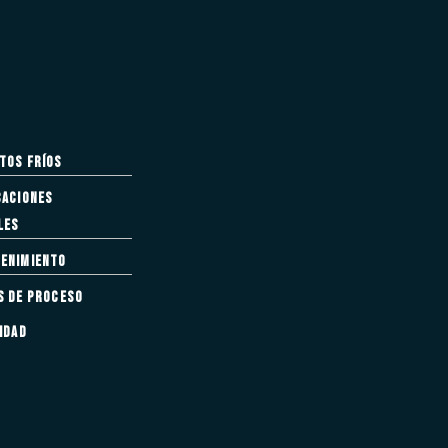
tos fríos
caciones
les
enimiento
s de proceso
idad