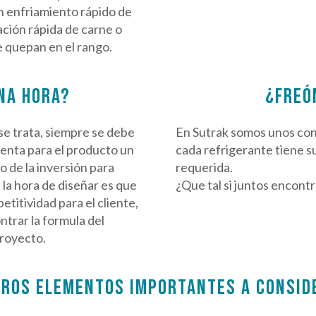
 enfriamiento rápido de
ción rápida de carne o
e quepan en el rango.
NA HORA?
¿FREÓ
se trata, siempre se debe
En Sutrak somos unos con
senta para el producto un
cada refrigerante tiene su
 de la inversión para
requerida.
 la hora de diseñar es que
¿Que tal si juntos encont
etitividad para el cliente,
trar la formula del
proyecto.
TROS ELEMENTOS IMPORTANTES A CONSID