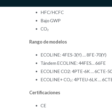
HFC/HCFC
Bajo GWP
CO₂
Rango de modelos
ECOLINE: 4FES-3(Y) … 8FE-70(Y)
Tándem ECOLINE: 44FES… 66FE
ECOLINE CO2: 4PTE-6K … 6CTE-5
ECOLINE+ CO₂: 4PTEU-6LK … 6CT
Certificaciones
CE