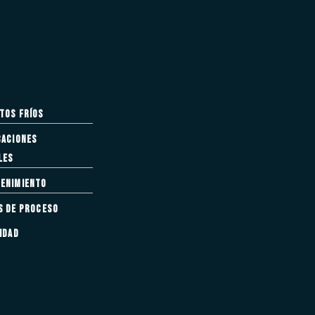
tos fríos
caciones
MIN
les
enimiento
s de proceso
idad
sores semiherméticos a pistón BITZER, el módulo de
 los parámetros de funcionamiento importantes de un
, sencillez y flexibilidad.